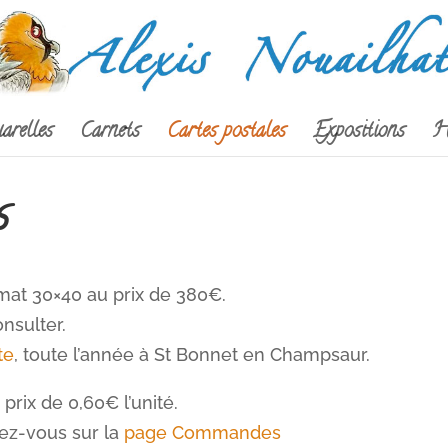
arelles
Carnets
Cartes postales
Expositions
H
s
rmat 30×40 au prix de 380€.
nsulter.
te
, toute l’année à St Bonnet en Champsaur.
prix de 0,60€ l’unité.
ez-vous sur la
page Commandes